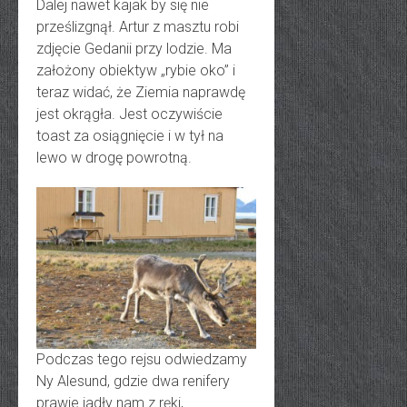
Dalej nawet kajak by się nie
prześlizgnął. Artur z masztu robi
zdjęcie Gedanii przy lodzie. Ma
założony obiektyw „rybie oko” i
teraz widać, że Ziemia naprawdę
jest okrągła. Jest oczywiście
toast za osiągnięcie i w tył na
lewo w drogę powrotną.
Podczas tego rejsu odwiedzamy
Ny Alesund, gdzie dwa renifery
prawie jadły nam z ręki,