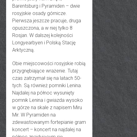
Barentsburg i Pyramiden – dwie
rosyjskie osady górnicze.
Pierwsza jeszcze pracuje, druga
opuszczona, a w niej tylko 8
Rosjan. W dalszej kolejności
Longyearbyen i Polską Stację
Arktyczną.
Obie miejscowości rosyjskie robią
przygnębiające wrażenie. Tutaj
czas zatrzymał się na latach 50-
tych. Są również pomniki Lenina.
Najdalej na północ wysunięty
pomnik Lenina i gwiazda wysoko
w górze na skale z napisem Miru
Mir. W Pyramiden na
zdewastowanym fortepianie gram
koncert – koncert na najdalej na
północ znajdującym się