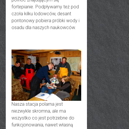
fortepianie. Podpływamy też pod
czoła kilku lodowców, desant
pontonowy pobiera próbki wody i
osadu dla naszych naukowców.
Nasza stacja polarna jest
niezwykle skromna, ale ma
wszystko co jest potrzebne do
funkcjonowania, nawet własną