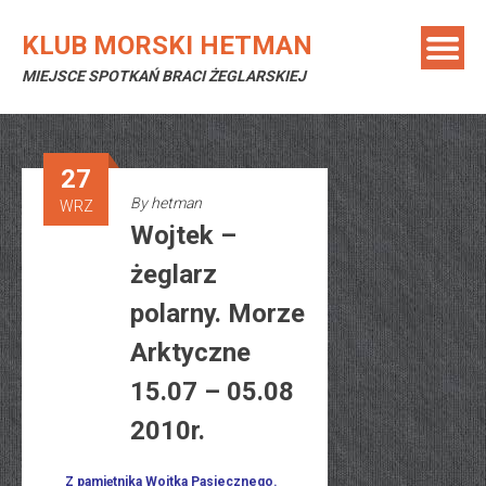
Skip
to
KLUB MORSKI HETMAN
content
MIEJSCE SPOTKAŃ BRACI ŻEGLARSKIEJ
27
By
hetman
WRZ
Wojtek –
żeglarz
polarny. Morze
Arktyczne
15.07 – 05.08
2010r.
Z pamiętnika Wojtka Pasiecznego.