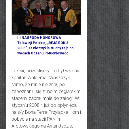
III NAGRODA HONOROWA
Telewizji Polskiej „REJS ROKU
2008”, za niezwykle trudny rejs po
wodach Oceanu Południowego.
Tak się poznaliśmy. To był właśnie
kapitan Waldemar Waszczyk.
Mimo, że mnie nie znał, po
zapoznaniu się z moim żeglarskim
stażem, zabrał mnie do załogi. W
styczniu 2008 r. już po opłynięciu
na s/y Bona Terra Przylądka Horn i
pobycie na stacji PAN im.
Arctowskiego na Antarktydzie,