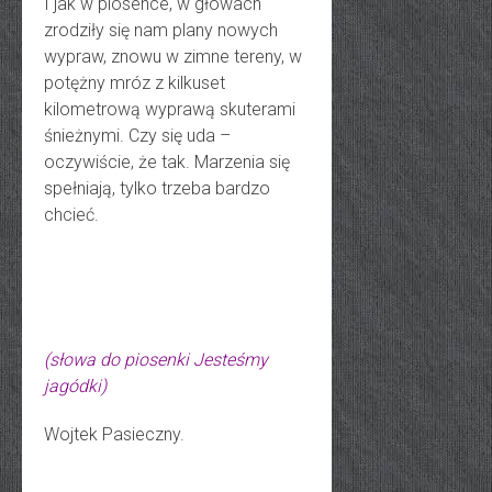
I jak w piosence, w głowach
zrodziły się nam plany nowych
wypraw, znowu w zimne tereny, w
potężny mróz z kilkuset
kilometrową wyprawą skuterami
śnieżnymi. Czy się uda –
oczywiście, że tak. Marzenia się
spełniają, tylko trzeba bardzo
chcieć.
(słowa do piosenki Jesteśmy
jagódki)
Wojtek Pasieczny.