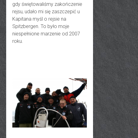
gdy świętowaliśmy zakończenie
rejsu, udało mi się zaszczepić u
Kapitana myśl o rejsie na
Spitzbergen. To było moje
niespełnione marzenie od 2007
roku.