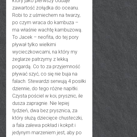
który jako pierwszy oddaje
zawartość żołądka do oceanu.
Robi to z uśmiechem na twarzy,
po czym wraca do kambuza –
ma właśnie wachtę kambuzową.
To Jacek – neofita, do tej pory
pływał tylko wielkimi
wycieczkowcami, na który my
żeglarze patrzymy z lekką
pogardą. Co to za przyjemność
pływać szyć, co się nie buja na
falach. Stewardzi serwują 4 posiłki
dziennie, do tego różne napitki.
Czysta pościel w koi, prysznic, ile
dusza zapragnie. Nie lepiej
tydzień, dwa bez prysznica, za
który służą dziecięce chusteczki,
a fala zalewa pokład i kokpit i
jedynym marzeniem jest, aby po