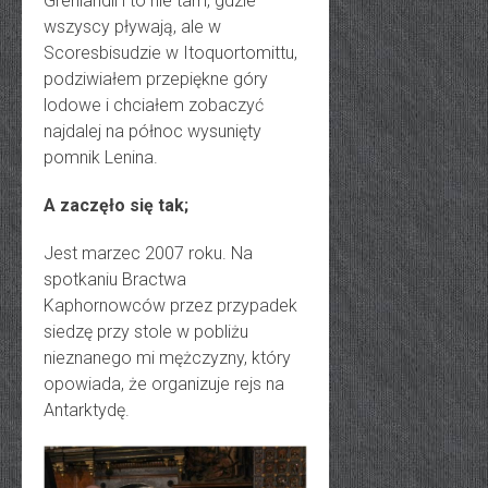
Grenlandii i to nie tam, gdzie
wszyscy pływają, ale w
Scoresbisudzie w Itoquortomittu,
podziwiałem przepiękne góry
lodowe i chciałem zobaczyć
najdalej na północ wysunięty
pomnik Lenina.
A zaczęło się tak;
Jest marzec 2007 roku. Na
spotkaniu Bractwa
Kaphornowców przez przypadek
siedzę przy stole w pobliżu
nieznanego mi mężczyzny, który
opowiada, że organizuje rejs na
Antarktydę.