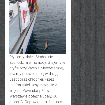
Płyniemy, dalej. Słońce nie
zachodzi, nie ma nocy. Stajemy w
dryfie przy Wyspie Niedźwiedziej,
łowimy dorsze i dalej w drogę.
Jest coraz chłodniej. Przez
telefon satelitarny łączę się z
krajem. Powiadają, że w
Warszawie potężne upały, 36
stopni C. Odpowiadam, że u nas