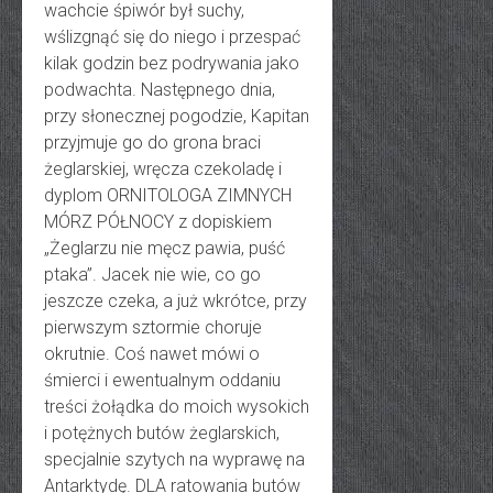
wachcie śpiwór był suchy,
wślizgnąć się do niego i przespać
kilak godzin bez podrywania jako
podwachta. Następnego dnia,
przy słonecznej pogodzie, Kapitan
przyjmuje go do grona braci
żeglarskiej, wręcza czekoladę i
dyplom ORNITOLOGA ZIMNYCH
MÓRZ PÓŁNOCY z dopiskiem
„Żeglarzu nie męcz pawia, puść
ptaka”. Jacek nie wie, co go
jeszcze czeka, a już wkrótce, przy
pierwszym sztormie choruje
okrutnie. Coś nawet mówi o
śmierci i ewentualnym oddaniu
treści żołądka do moich wysokich
i potężnych butów żeglarskich,
specjalnie szytych na wyprawę na
Antarktydę. DLA ratowania butów