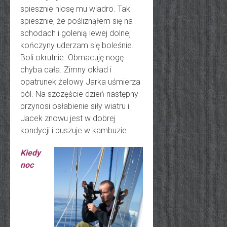
spiesznie niosę mu wiadro. Tak
spiesznie, że pośliznąłem się na
schodach i golenią lewej dolnej
kończyny uderzam się boleśnie.
Boli okrutnie. Obmacuję nogę –
chyba cała. Zimny okład i
opatrunek żelowy Jarka uśmierza
ból. Na szczęście dzień następny
przynosi osłabienie siły wiatru i
Jacek znowu jest w dobrej
kondycji i buszuje w kambuzie.
Kiedy
noc