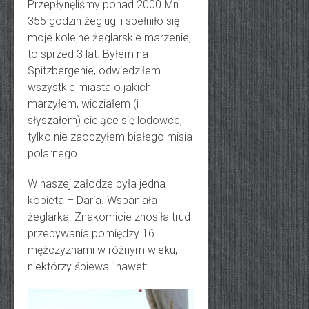
Przepłynęliśmy ponad 2000 Mn.
355 godzin żeglugi i spełniło się
moje kolejne żeglarskie marzenie,
to sprzed 3 lat. Byłem na
Spitzbergenie, odwiedziłem
wszystkie miasta o jakich
marzyłem, widziałem (i
słyszałem) cielące się lodowce,
tylko nie zaoczyłem białego misia
polarnego.
W naszej załodze była jedna
kobieta – Daria. Wspaniała
żeglarka. Znakomicie znosiła trud
przebywania pomiędzy 16
mężczyznami w różnym wieku,
niektórzy śpiewali nawet: