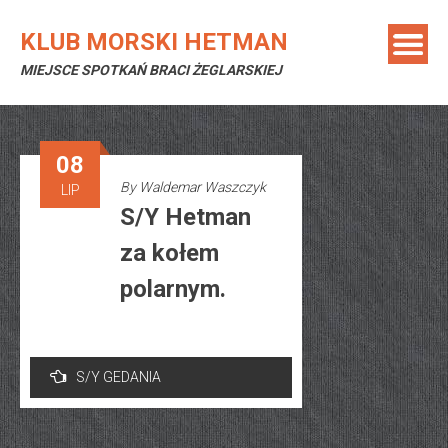
Skip
to
KLUB MORSKI HETMAN
content
MIEJSCE SPOTKAŃ BRACI ŻEGLARSKIEJ
08
By
Waldemar Waszczyk
LIP
S/Y Hetman
za kołem
polarnym.
Nawigacja
S/Y GEDANIA
wpisu