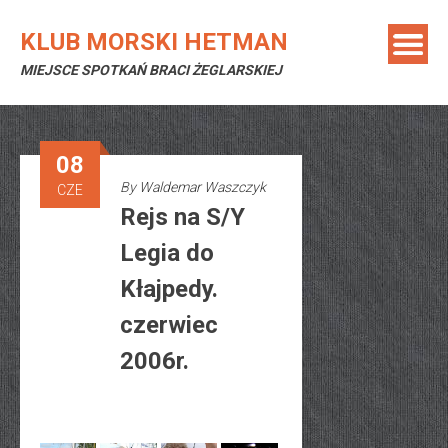
Skip
to
KLUB MORSKI HETMAN
content
MIEJSCE SPOTKAŃ BRACI ŻEGLARSKIEJ
08
By
Waldemar Waszczyk
CZE
Rejs na S/Y
Legia do
Kłajpedy.
czerwiec
2006r.