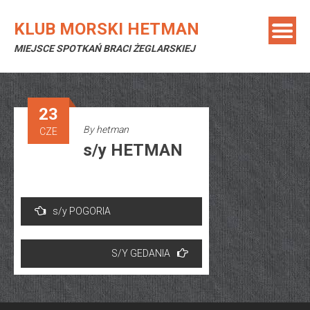
Skip
to
KLUB MORSKI HETMAN
content
MIEJSCE SPOTKAŃ BRACI ŻEGLARSKIEJ
23
By
hetman
CZE
s/y HETMAN
Nawigacja
s/y POGORIA
wpisu
S/Y GEDANIA