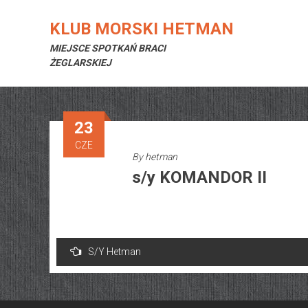
Skip
to
KLUB MORSKI HETMAN
content
MIEJSCE SPOTKAŃ BRACI
ŻEGLARSKIEJ
23
CZE
By
hetman
s/y KOMANDOR II
Nawigacja
S/Y Hetman
wpisu