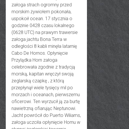
załoga strach ogromny przed
morskim żywiołem pokonała,
uspokoił ocean. 17 stycznia o
godzinie 0428 czasu lokalnego
(0628 UTC) na prawym trawersie
załoga jachtu Bona Terra w
odległości 8 kabli minęła latarnię
Cabo De Hornos. Opłynięcie
Przylądka Horn załoga
celebrowała zgodnie z tradycją
morską, kapitan wręczył swoją
żeglarską czapkę , z którą
przepłynął wiele tysięcy mil po
morzach i oceanach, pierwszemu
oficerowi. Ten wyrzucił ją za burtę
nawietrzną ofiarując Neptunowi.
Jacht powrócił do Puerto Wiliams,
załoga uczciła opłynięcie Hornu w