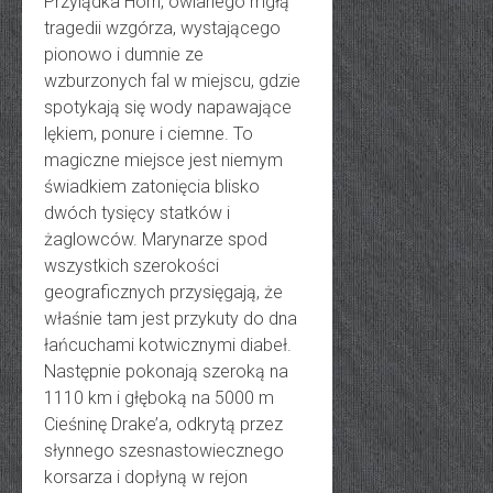
Przylądka Horn, owianego mgłą
tragedii wzgórza, wystającego
pionowo i dumnie ze
wzburzonych fal w miejscu, gdzie
spotykają się wody napawające
lękiem, ponure i ciemne. To
magiczne miejsce jest niemym
świadkiem zatonięcia blisko
dwóch tysięcy statków i
żaglowców. Marynarze spod
wszystkich szerokości
geograficznych przysięgają, że
właśnie tam jest przykuty do dna
łańcuchami kotwicznymi diabeł.
Następnie pokonają szeroką na
1110 km i głęboką na 5000 m
Cieśninę Drake’a, odkrytą przez
słynnego szesnastowiecznego
korsarza i dopłyną w rejon