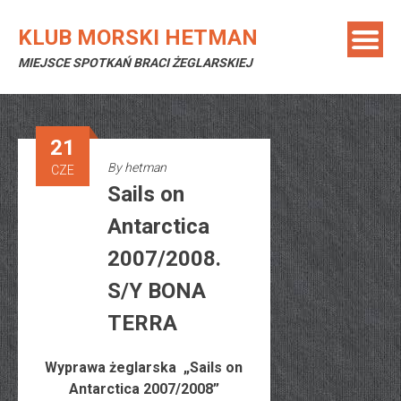
Skip
to
KLUB MORSKI HETMAN
content
MIEJSCE SPOTKAŃ BRACI ŻEGLARSKIEJ
21
By
hetman
CZE
Sails on
Antarctica
2007/2008.
S/Y BONA
TERRA
Wyprawa żeglarska „Sails on
Antarctica 2007/2008”