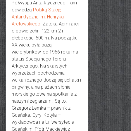
Półwyspu Antarktycznego. Tam
odwiedzą
Polską Stację
Antarktyczną im. Henryka
Arctowskiego
. Zatoka Admiralicji
o powierzchni 122 km 2 i
głębokości 500 m. Na początku
XX wieku była bazą
wielorybników, od 1966 roku ma
status Specjalnego Terenu
Arktycznego. Na skalistych
wybrzeżach pochodzenia
wulkanicznego tłoczą się uchatki i
pingwiny, a na plażach słonie
morskie gotowe na spotkanie z
naszymi żeglarzami. Są to:
Grzegorz Lemka – prawnik z
Gdańska. Cyryl Kotyla –
wykładowca na Uniwersytecie
Gdańskim. Piotr Mackiewicz –