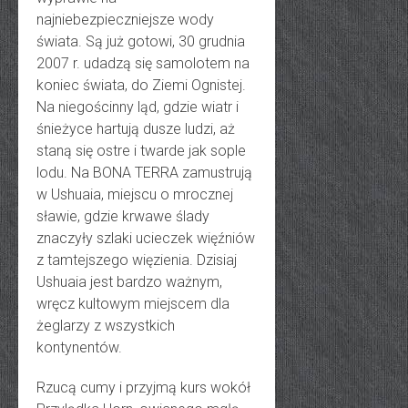
najniebezpieczniejsze wody
świata. Są już gotowi, 30 grudnia
2007 r. udadzą się samolotem na
koniec świata, do Ziemi Ognistej.
Na niegościnny ląd, gdzie wiatr i
śnieżyce hartują dusze ludzi, aż
staną się ostre i twarde jak sople
lodu. Na BONA TERRA zamustrują
w Ushuaia, miejscu o mrocznej
sławie, gdzie krwawe ślady
znaczyły szlaki ucieczek więźniów
z tamtejszego więzienia. Dzisiaj
Ushuaia jest bardzo ważnym,
wręcz kultowym miejscem dla
żeglarzy z wszystkich
kontynentów.
Rzucą cumy i przyjmą kurs wokół