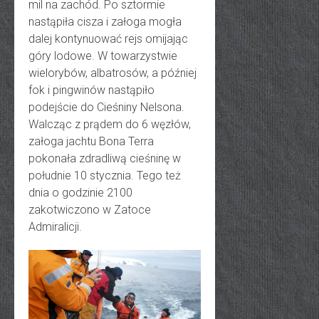
mil na zachód. Po sztormie
nastąpiła cisza i załoga mogła
dalej kontynuować rejs omijając
góry lodowe. W towarzystwie
wielorybów, albatrosów, a później
fok i pingwinów nastąpiło
podejście do Cieśniny Nelsona.
Walcząc z prądem do 6 węzłów,
załoga jachtu Bona Terra
pokonała zdradliwą cieśninę w
południe 10 stycznia. Tego też
dnia o godzinie 2100
zakotwiczono w Zatoce
Admiralicji.