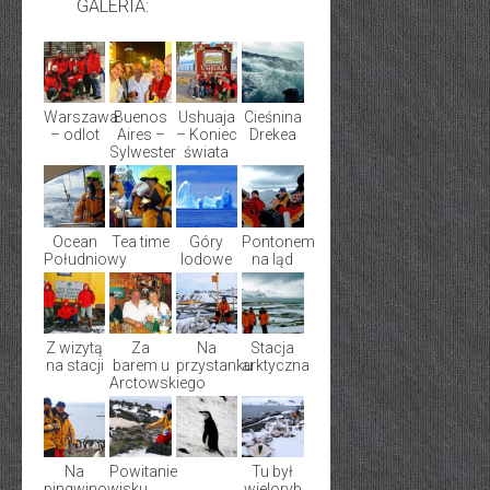
GALERIA:
Warszawa
Buenos
Ushuaja
Cieśnina
– odlot
Aires –
– Koniec
Drekea
Sylwester
świata
Ocean
Tea time
Góry
Pontonem
Południowy
lodowe
na ląd
Z wizytą
Za
Na
Stacja
na stacji
barem u
przystanku
arktyczna
Arctowskiego
Na
Powitanie
Tu był
pingwinowisku
wieloryb