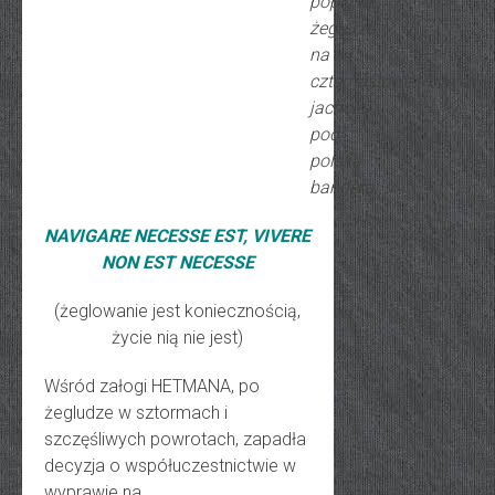
popłyną
żeglarze
na
czternastometrowym
jachcie
pod
polską
banderą.
NAVIGARE NECESSE EST,
VIVERE
NON EST NECESSE
(żeglowanie jest koniecznością,
życie nią nie jest)
Wśród załogi HETMANA, po
żegludze w sztormach i
szczęśliwych powrotach, zapadła
decyzja o współuczestnictwie w
wyprawie na