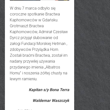
W dniu 7 marca odbyło się
coroczne spotkanie Bractwa
Kaphornowców w Gdańsku.
Grotmaszt Bractwa
Kaphornowców, Admirał Czesław
Dyrcz przyjął ślubowanie od
załogi Fundacji Morskiej Hetman ,
zdobywców Przylądka Horn.
Zostali braćmi Bractwa, został im
nadany przywilej używania
przydanego imienia „Albatros
Hornu” i noszenia żółtej chusty na
lewym ramieniu.
Kapitan s/y Bona Terra
Waldemar Waszczyk