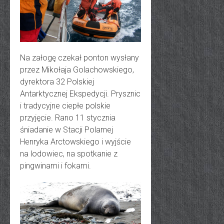
Na załogę czekał ponton wysłany
przez Mikołaja Golachowskiego,
dyrektora 32 Polskiej
Antarktycznej Ekspedycji. Prysznic
i tradycyjne ciepłe polskie
przyjęcie. Rano 11 stycznia
śniadanie w Stacji Polarnej
Henryka Arctowskiego i wyjście
na lodowiec, na spotkanie z
pingwinami i fokami.