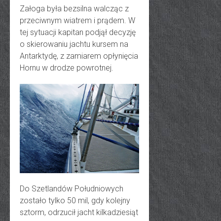
Załoga była bezsilna walcząc z
przeciwnym wiatrem i prądem. W
tej sytuacji kapitan podjął decyzję
o skierowaniu jachtu kursem na
Antarktydę, z zamiarem opłynięcia
Hornu w drodze powrotnej.
Do Szetlandów Południowych
zostało tylko 50 mil, gdy kolejny
sztorm, odrzucił jacht kilkadziesiąt