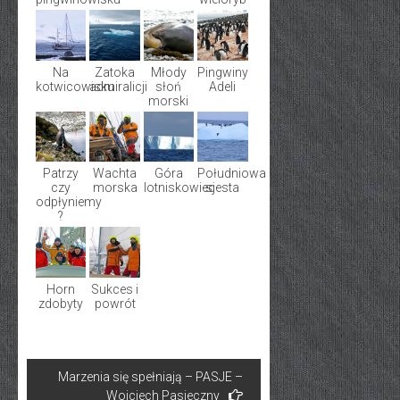
Na
Zatoka
Młody
Pingwiny
kotwicowisku
admiralicji
słoń
Adeli
morski
Patrzy
Wachta
Góra
Południowa
czy
morska
lotniskowiec
sjesta
odpłyniemy
?
Horn
Sukces i
zdobyty
powrót
Nawigacja
Marzenia się spełniają – PASJE –
wpisu
Wojciech Pasieczny