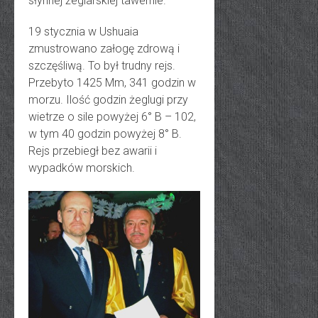
słynnej żeglarskiej tawernie.
19 stycznia w Ushuaia
zmustrowano załogę zdrową i
szczęśliwą. To był trudny rejs.
Przebyto 1425 Mm, 341 godzin w
morzu. Ilość godzin żeglugi przy
wietrze o sile powyżej 6° B – 102,
w tym 40 godzin powyżej 8° B.
Rejs przebiegł bez awarii i
wypadków morskich.