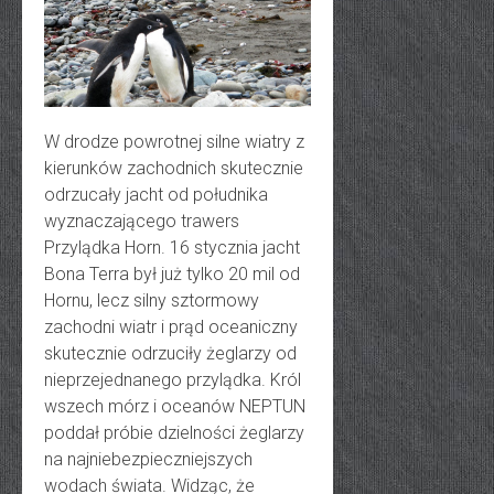
W drodze powrotnej silne wiatry z
kierunków zachodnich skutecznie
odrzucały jacht od południka
wyznaczającego trawers
Przylądka Horn. 16 stycznia jacht
Bona Terra był już tylko 20 mil od
Hornu, lecz silny sztormowy
zachodni wiatr i prąd oceaniczny
skutecznie odrzuciły żeglarzy od
nieprzejednanego przylądka. Król
wszech mórz i oceanów NEPTUN
poddał próbie dzielności żeglarzy
na najniebezpieczniejszych
wodach świata. Widząc, że