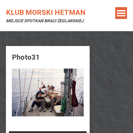
Skip
to
KLUB MORSKI HETMAN
content
MIEJSCE SPOTKAŃ BRACI ŻEGLARSKIEJ
Photo31
Nawigacja